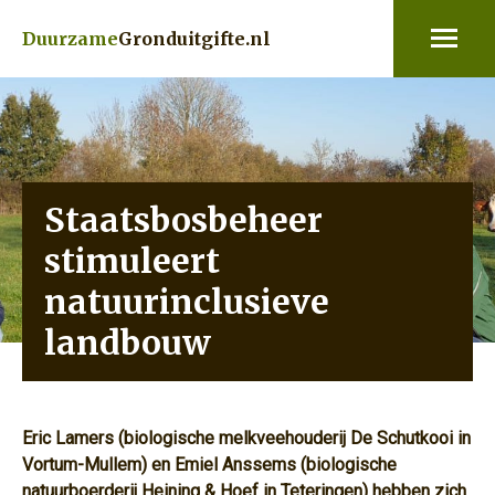
Duurzame
Gronduitgifte.nl
Staatsbosbeheer
stimuleert
natuurinclusieve
landbouw
Eric Lamers (biologische melkveehouderij De Schutkooi in
Vortum-Mullem) en Emiel Anssems (biologische
natuurboerderij Heining & Hoef in Teteringen) hebben zich