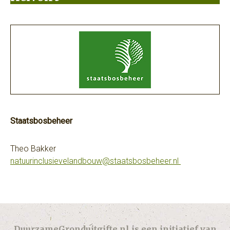
Staatsbosbeheer
Theo Bakker
natuurinclusievelandbouw@staatsbosbeheer.nl
DuurzameGronduitgifte.nl is een initiatief van