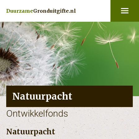
Duurzame
Gronduitgifte.nl
Natuurpacht
Partners:
Groen
Ontwikkelfonds
Natuurpacht